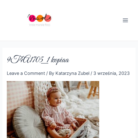
Skip
to
content
Main
Men
9T4A1705_1 kopiaa
Leave a Comment
/ By
Katarzyna Zubel
/
3 września, 2023