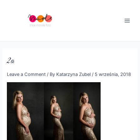
Skip
to
content
Main
Men
2a
Leave a Comment
/ By
Katarzyna Zubel
/
5 września, 2018